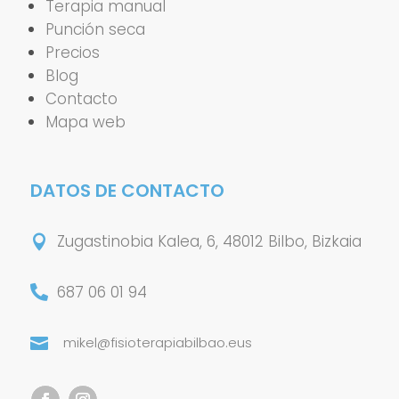
Terapia manual
Punción seca
Precios
Blog
Contacto
Mapa web
DATOS DE CONTACTO
Zugastinobia Kalea, 6, 48012 Bilbo, Bizkaia

687 06 01 94

mikel@fisioterapiabilbao.eus
