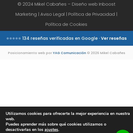
© 2024 Mikel Cabañes – Diseño web
Inboost
Marketing
|
Aviso Legal
|
Política de Privacidad
|
Política de Cookies
⭐⭐⭐⭐⭐ 134 reseñas verificadas en Google ·
Ver reseñas
Posicionamiento web por
YAG Comunicación
© 2026 Mikel Cabañes
Utilizamos cookies para ofrecerte la mejor experiencia en nuestra
web.
Puedes aprender más sobre qué cookies utilizamos o
desactivarlas en los
ajustes
.