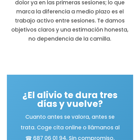
dolor ya en las primeras sesiones; lo que
marca la diferencia a medio plazo es el
trabajo activo entre sesiones. Te damos
objetivos claros y una estimación honesta,
no dependencia de la camilla.
¿El alivio te dura tres
días y vuelve?
Cuanto antes se valora, antes se
trata. Coge cita online o llámanos al
☎ 687 06 01 94. Sin compromiso.