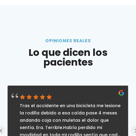
OPINIONES REALES
Lo que dicen los
pacientes
Tras el accidente en una bicicleta me lesione
la rodilla debido a esa caída pase 4 meses
andando coja con muletas el dolor que
sentía. Era. Terrible.Había perdido mi
‹
movilidad en toda mi rodilla sentía que cada