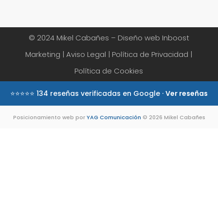
© 2024 Mikel Cabañes – Diseño web
Inboost
Marketing
|
Aviso Legal
|
Política de Privacidad
|
Política de Cookies
⭐⭐⭐⭐⭐ 134 reseñas verificadas en Google ·
Ver reseñas
Posicionamiento web por
YAG Comunicación
© 2026 Mikel Cabañes