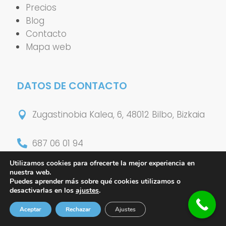
Precios
Blog
Contacto
Mapa web
DATOS DE CONTACTO
Zugastinobia Kalea, 6, 48012 Bilbo, Bizkaia

687 06 01 94

Utilizamos cookies para ofrecerte la mejor experiencia en
mikel@fisioterapiabilbao.eus

nuestra web.
Puedes aprender más sobre qué cookies utilizamos o
desactivarlas en los
ajustes
.
Aceptar
Rechazar
Ajustes