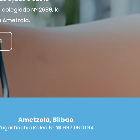
 colegiado Nº 2689, la
e Ametzola.
4
Ametzola, Bilbao
Zugastinobia Kalea 6 · ☎ 687 06 01 94