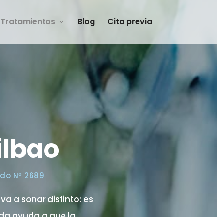
Tratamientos
Blog
Cita previa
ilbao
ado Nº 2689
va a sonar distinto: es
cada ayuda a que la