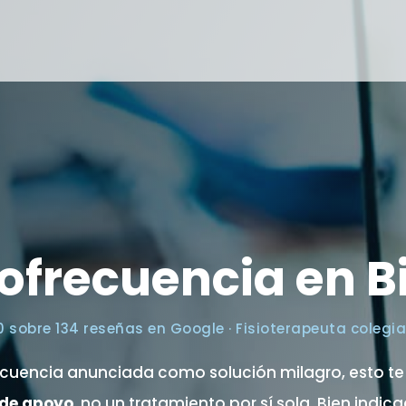
ofrecuencia en B
sobre 134 reseñas en Google · Fisioterapeuta colegi
recuencia anunciada como solución milagro, esto te 
 de apoyo
, no un tratamiento por sí sola. Bien indi