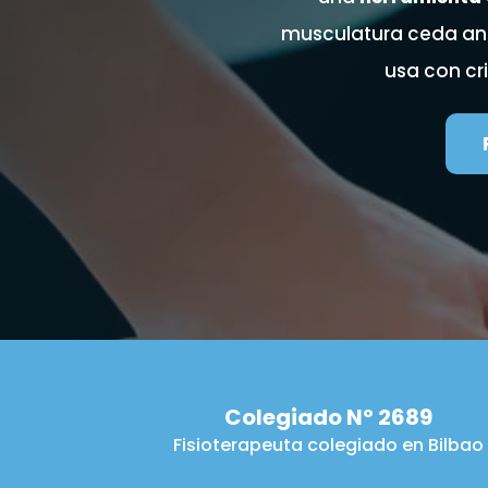
musculatura ceda ante
usa con cr
Colegiado Nº 2689
Fisioterapeuta colegiado en Bilbao